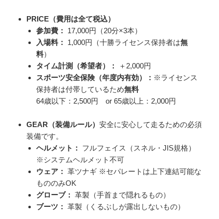
PRICE（費用は全て税込）
参加費：
17,000円（20分×3本）
入場料：
1,000円（十勝ライセンス保持者は
無
料
）
タイム計測（希望者）：
＋2,000円
スポーツ安全保険（年度内有効）：
※ライセンス
保持者は付帯しているため
無料
64歳以下：2,500円 or 65歳以上：2,000円
GEAR（装備ルール）
安全に安心して走るための必須
装備です。
ヘルメット：
フルフェイス（スネル・JIS規格）
※システムヘルメット不可
ウェア：
革ツナギ ※セパレートは上下連結可能な
もののみOK
グローブ：
革製（手首まで隠れるもの）
ブーツ：
革製（くるぶしが露出しないもの）