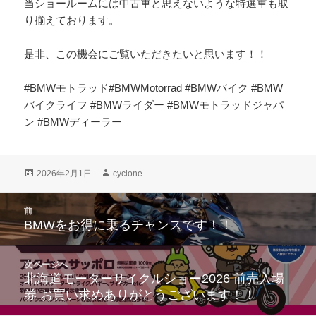
当ショールームには中古車と思えないような特選車も取
り揃えております。
是非、この機会にご覧いただきたいと思います！！
#BMWモトラッド#BMWMotorrad #BMWバイク #BMW
バイクライフ #BMWライダー #BMWモトラッドジャパ
ン #BMWディーラー
投
作
2026年2月1日
cyclone
稿
成
日:
者
投
前
稿
BMWをお得に乗るチャンスです！！
前
ナ
の
ビ
投
次ページへ
ゲ
稿:
北海道モーターサイクルショー2026 前売入場
次
ー
券 お買い求めありがとうございます！！
の
シ
投