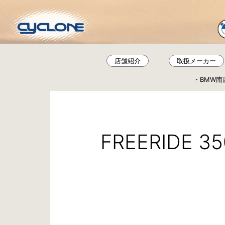
コ
ン
テ
ン
ツ
店舗紹介
取扱メーカー
へ
BMW南
ス
キ
ッ
プ
FREERIDE 35