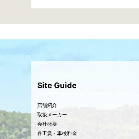
投
稿
ナ
ビ
ゲ
ー
シ
Site Guide
ョ
ン
店舗紹介
取扱メーカー
会社概要
各工賃・車検料金