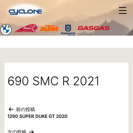
コ
ン
テ
ン
ツ
へ
ス
キ
ッ
プ
690 SMC R 2021
前の投稿
投
1290 SUPER DUKE GT 2020
稿
次の投稿