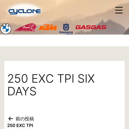
コ
ン
テ
ン
ツ
へ
ス
キ
ッ
プ
250 EXC TPI SIX
DAYS
前の投稿
投
250 EXC TPI