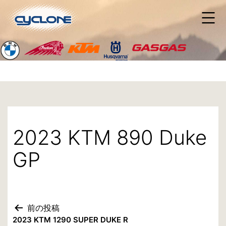
コ
ン
テ
ン
ツ
へ
ス
キ
ッ
プ
2023 KTM 890 Duke
GP
前の投稿
投
2023 KTM 1290 SUPER DUKE R