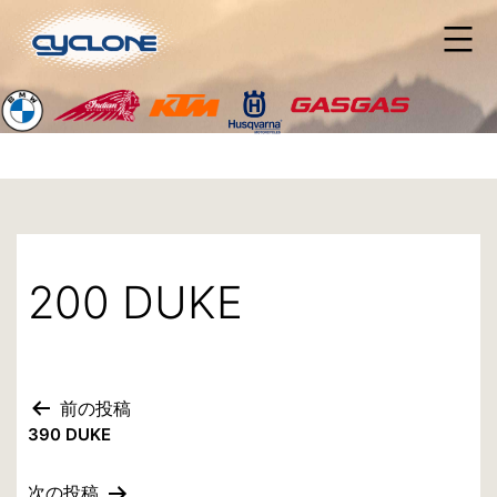
コ
ン
テ
ン
ツ
へ
ス
キ
ッ
プ
200 DUKE
前の投稿
投
390 DUKE
稿
次の投稿