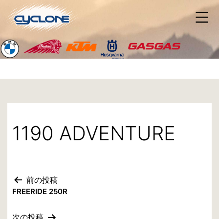
コ
ン
テ
ン
ツ
へ
ス
キ
ッ
プ
1190 ADVENTURE
前の投稿
投
FREERIDE 250R
稿
次の投稿