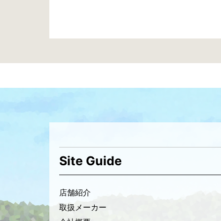
休
日
投
稿
ナ
ビ
ゲ
ー
シ
Site Guide
ョ
ン
店舗紹介
取扱メーカー