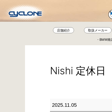
コ
ン
テ
ン
ツ
店舗紹介
取扱メーカー
へ
BMW南
ス
キ
ッ
プ
Nishi 定休日
Nishi
2025.11.05
定