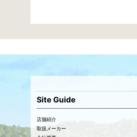
休
日
投
稿
ナ
ビ
ゲ
ー
シ
Site Guide
ョ
ン
店舗紹介
取扱メーカー