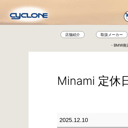
コ
ン
テ
ン
ツ
店舗紹介
取扱メーカー
へ
BMW南
ス
キ
ッ
プ
Minami 定休
Minami
2025.12.10
定