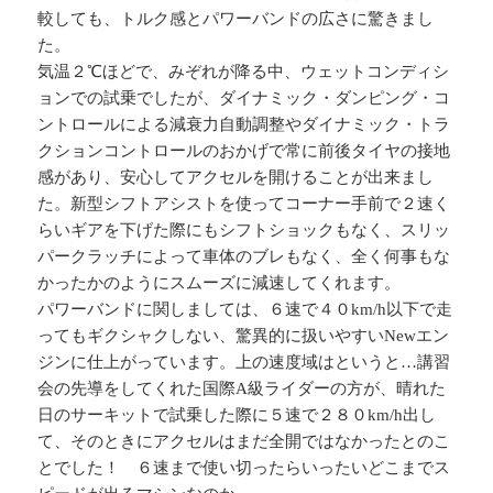
較しても、トルク感とパワーバンドの広さに驚きまし
た。
気温２℃ほどで、みぞれが降る中、ウェットコンディシ
ョンでの試乗でしたが、ダイナミック・ダンピング・コ
ントロールによる減衰力自動調整やダイナミック・トラ
クションコントロールのおかげで常に前後タイヤの接地
感があり、安心してアクセルを開けることが出来まし
た。新型シフトアシストを使ってコーナー手前で２速く
らいギアを下げた際にもシフトショックもなく、スリッ
パークラッチによって車体のブレもなく、全く何事もな
かったかのようにスムーズに減速してくれます。
パワーバンドに関しましては、６速で４０km/h以下で走
ってもギクシャクしない、驚異的に扱いやすいNewエン
ジンに仕上がっています。上の速度域はというと…講習
会の先導をしてくれた国際A級ライダーの方が、晴れた
日のサーキットで試乗した際に５速で２８０km/h出し
て、そのときにアクセルはまだ全開ではなかったとのこ
とでした！ ６速まで使い切ったらいったいどこまでス