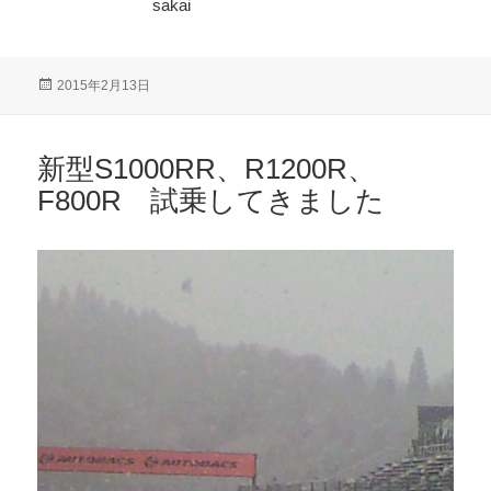
sakai
投
2015年2月13日
稿
日:
新型S1000RR、R1200R、
F800R 試乗してきました