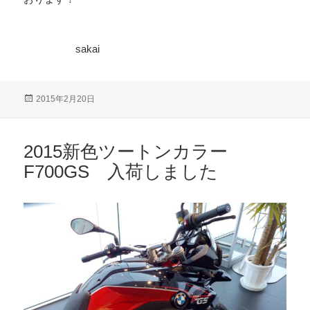
sakai
投
2015年2月20日
稿
日:
2015新色ツートンカラー
F700GS 入荷しました