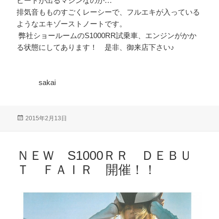
ピードが出るマシンなのか…
排気音もものすごくレーシーで、フルエキが入っている
ようなエキゾーストノートです。
弊社ショールームのS1000RR試乗車、エンジンがかか
る状態にしてあります！ 是非、御来店下さい♪
sakai
投
2015年2月13日
稿
日:
ＮＥＷ S1000ＲＲ ＤＥＢＵ
Ｔ ＦＡＩＲ 開催！！